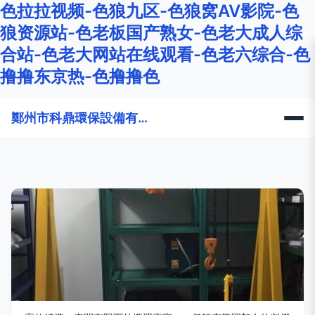
色拉拉视频-色狼九区-色狼窝AV影院-色
狼资源站-色老板国产熟女-色老大成人综
合站-色老大网站在线观看-色老六综合-色
撸撸东京热-色撸撸色
鄭州市科鼎環保設備有限公司