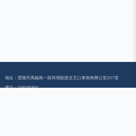
地址：滎陽市禹錫南一路與飛龍路交叉口東南角辦公室207室
電話：1360818**
Copyright © 2026
www.jrgtnqu.cn
物料搬運裝備制造
鄭州市科鼎
環保設備有限公司
物料搬運裝備制造
版權所有
Sitemap
感谢您访问我们的网站，您可能还对以下资源感兴趣：吴忠仁衅